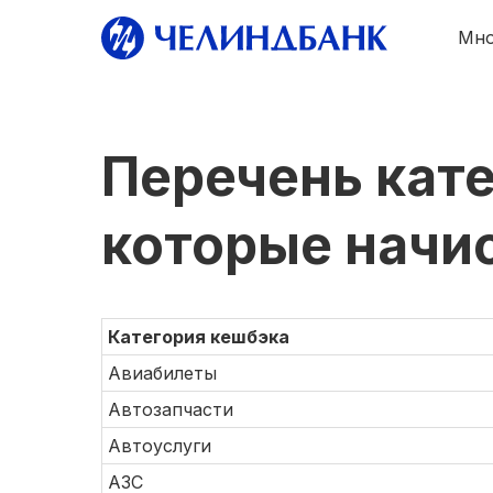
Мно
Перечень кате
Много
кэшбэк
которые начи
Категория кешбэка
Авиабилеты
Автозапчасти
Автоуслуги
АЗС