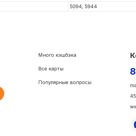
5094, 5944
К
Много кэшбэка
Все карты
8
Популярные вопросы
ma
45
ww